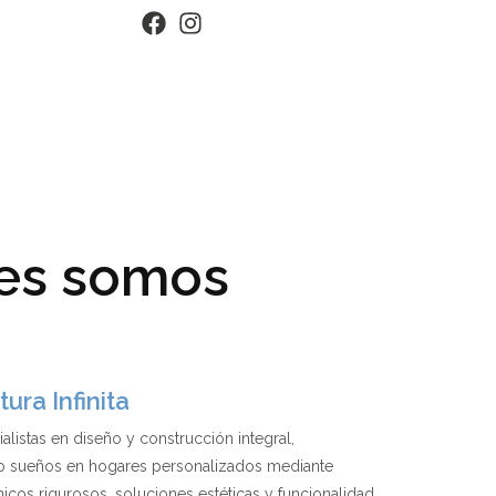
es somos
ura Infinita
listas en diseño y construcción integral,
o sueños en hogares personalizados mediante
icos rigurosos, soluciones estéticas y funcionalidad.