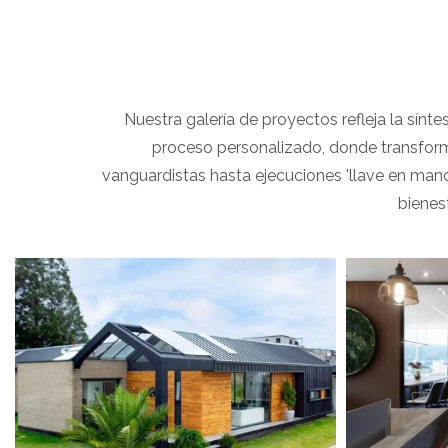
Nuestra galería de proyectos refleja la sínte
proceso personalizado, donde transform
vanguardistas hasta ejecuciones 'llave en mano
bienes
View portfolio: Black House
View portfolio:
Black House
C