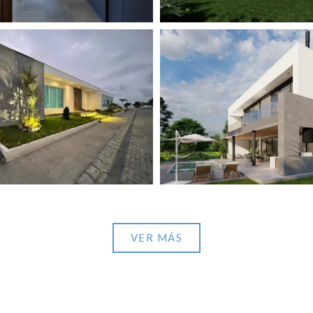
Pacific View
View portfolio: Punta Cana
Pacific View
Punta Cana
VER MÁS