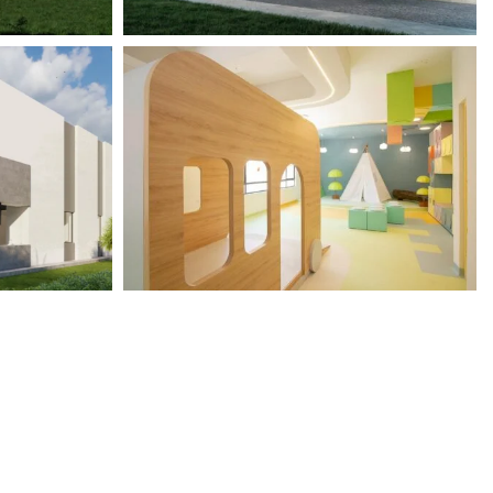
View portfolio: SEK Valles
SEK Valles