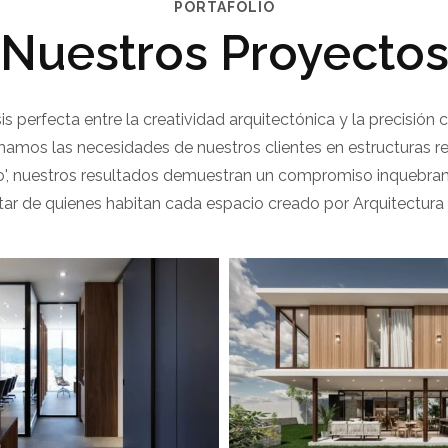
PORTAFOLIO
Nuestros Proyecto
sis perfecta entre la creatividad arquitectónica y la precisión
amos las necesidades de nuestros clientes en estructuras rea
', nuestros resultados demuestran un compromiso inquebrantab
tar de quienes habitan cada espacio creado por Arquitectura In
 Calmediav Oficina
View portfolio: Casa Mirador
almediav Oficina
Casa Mirador