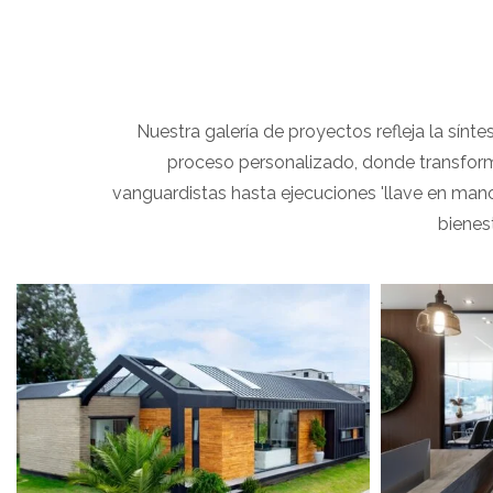
Nuestra galería de proyectos refleja la sínte
proceso personalizado, donde transform
vanguardistas hasta ejecuciones 'llave en mano
bienes
View portfolio: Black House
View portfolio:
Black House
C