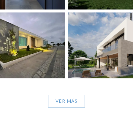
Pacific View
View portfolio: Punta Cana
Pacific View
Punta Cana
VER MÁS