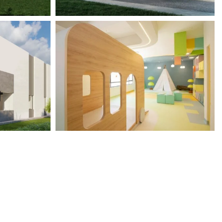
View portfolio: SEK Valles
SEK Valles