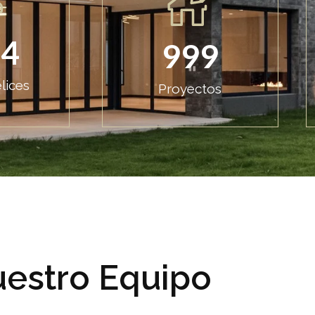
24
999
lices
Proyectos
estro Equipo