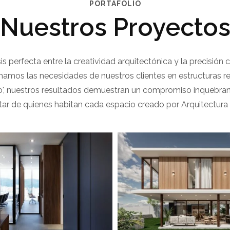
PORTAFOLIO
Nuestros Proyecto
sis perfecta entre la creatividad arquitectónica y la precisión
amos las necesidades de nuestros clientes en estructuras rea
', nuestros resultados demuestran un compromiso inquebrantab
tar de quienes habitan cada espacio creado por Arquitectura In
 Calmediav Oficina
View portfolio: Casa Mirador
almediav Oficina
Casa Mirador