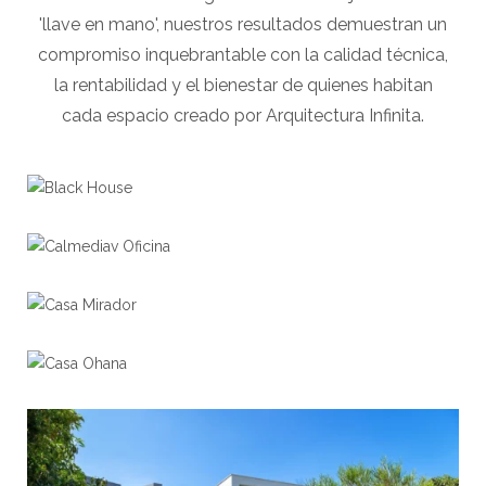
'llave en mano', nuestros resultados demuestran un
compromiso inquebrantable con la calidad técnica,
la rentabilidad y el bienestar de quienes habitan
cada espacio creado por Arquitectura Infinita.
Black House
View portfolio: Black House
Calmediav Oficina
View portfolio: Calmediav Oficina
Casa Mirador
View portfolio: Casa Mirador
Casa Ohana
View portfolio: Casa Ohana
View portfolio: Casa Wolter
Casa Wolter