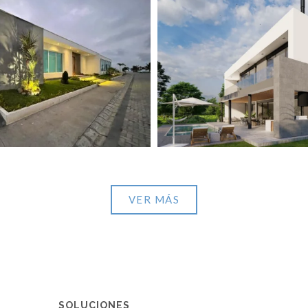
Pacific View
View portfolio: Punta Cana
Pacific View
Punta Cana
VER MÁS
SOLUCIONES