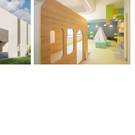
View portfolio: SEK Valles
SEK Valles