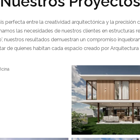
Nuestros Proyecto
sis perfecta entre la creatividad arquitectónica y la precisión
amos las necesidades de nuestros clientes en estructuras rea
', nuestros resultados demuestran un compromiso inquebrantab
tar de quienes habitan cada espacio creado por Arquitectura In
almediav Oficina
 Calmediav Oficina
View portfolio: Casa Mirador
Casa Mirador