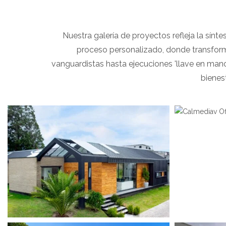
Nuestra galería de proyectos refleja la sínte
proceso personalizado, donde transform
vanguardistas hasta ejecuciones 'llave en mano
bienes
C
View portfolio: Black House
View portfolio:
Black House