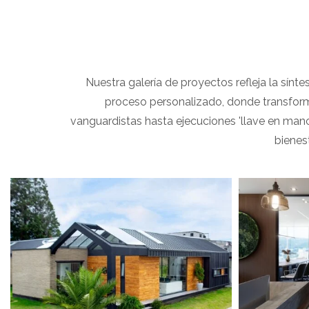
Nuestra galería de proyectos refleja la sínte
proceso personalizado, donde transform
vanguardistas hasta ejecuciones 'llave en mano
bienes
View portfolio: Black House
View portfolio:
Black House
C