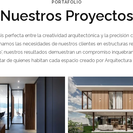
PORTAFOLIO
Nuestros Proyecto
sis perfecta entre la creatividad arquitectónica y la precisión
amos las necesidades de nuestros clientes en estructuras rea
', nuestros resultados demuestran un compromiso inquebrantab
tar de quienes habitan cada espacio creado por Arquitectura In
 Calmediav Oficina
View portfolio: Casa Mirador
almediav Oficina
Casa Mirador