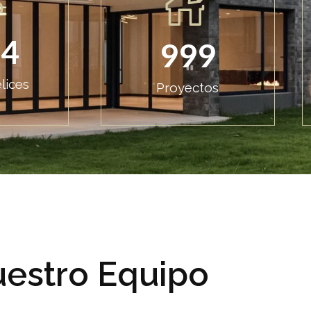
24
999
lices
Proyectos
estro Equipo