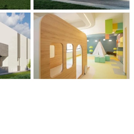
View portfolio: SEK Valles
SEK Valles