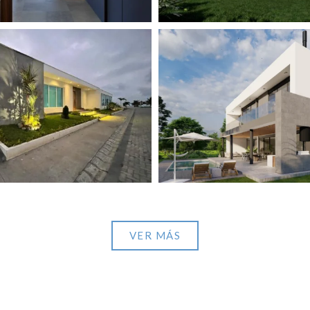
Pacific View
View portfolio: Punta Cana
Pacific View
Punta Cana
VER MÁS