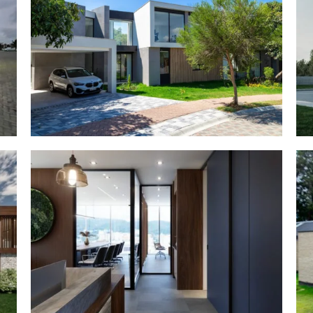
Casa Wolter
Calmediav Oficina