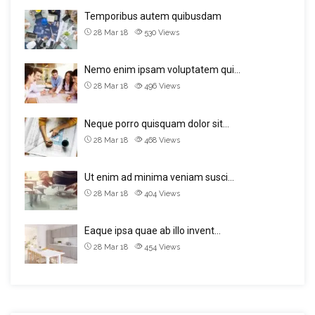
Temporibus autem quibusdam
28 Mar 18
530
Views
Nemo enim ipsam voluptatem qui…
28 Mar 18
496
Views
Neque porro quisquam dolor sit…
28 Mar 18
468
Views
Ut enim ad minima veniam susci…
28 Mar 18
404
Views
Eaque ipsa quae ab illo invent…
28 Mar 18
454
Views