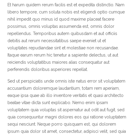
Et harum quidem rerum facilis est et expedita distinctio. Nam
libero tempore, cum soluta nobis est eligendi optio cumque
nihil impedit quo minus id quod maxime placeat facere
possimus, omnis voluptas assumenda est, omnis dolor
repellendus. Temporibus autem quibusdam et aut officiis
debitis aut rerum necessitatibus saepe eveniet ut et
voluptates repudiandae sint et molestiae non recusandae.
Itaque earum rerum hic tenetur a sapiente delectus, ut aut
reiciendis voluptatibus maiores alias consequatur aut
perferendis doloribus asperiores repellat.
Sed ut perspiciatis unde omnis iste natus error sit voluptatem
accusantium doloremque laudantium, totam rem aperiam,
eaque ipsa quae ab illo inventore veritatis et quasi architecto
beatae vitae dicta sunt explicabo. Nemo enim ipsam
voluptatem quia voluptas sit aspernatur aut odit aut fugit, sed
quia consequuntur magni dolores eos qui ratione voluptatem
sequi nesciunt. Neque porro quisquam est, qui dolorem
ipsum quia dolor sit amet, consectetur, adipisci velit, sed quia